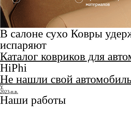
В салоне сухо
Ковры удерж
испаряют