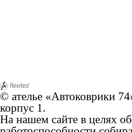
Служат до 10 лет
Только к
материалы
Каталог ковриков для авт
HiPhi
Не нашли свой автомобил
Y
2023-н.в.