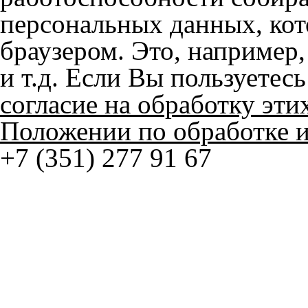
Наши работы
© ателье «Автоковрики 74»