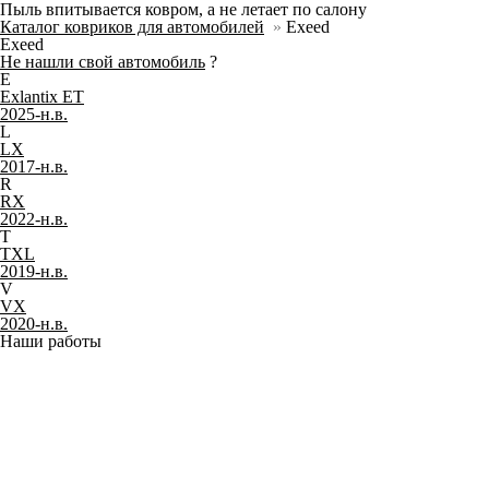
Пыль впитывается ковром, а не летает по салону
Каталог ковриков для автомобилей
»
Exeed
Exeed
Не нашли свой автомобиль
?
E
Exlantix ET
2025-н.в.
L
LX
2017-н.в.
R
RX
2022-н.в.
T
TXL
2019-н.в.
V
VX
2020-н.в.
Наши работы