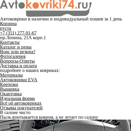
Автоковрики в наличии и
индивидуальный пошив
за 1 день
Корзина
пуста
+7 (351) 277-91-67
пр.Ленина, 21А корп.1
Контакты
Каталог и цены
Ворс или резина?
Фотогалерея
Вопросы-Ответы
Доставка и оплата
подробнее о наших ковриках:
Материалы
Автоковрики EVA
Крепежи
Вышивка
Окантовка
Идеальная форма
Всё об автоковриках
Отзывы покупателей
В салоне чисто
Пыль впитывается ковром, а не летает по салону