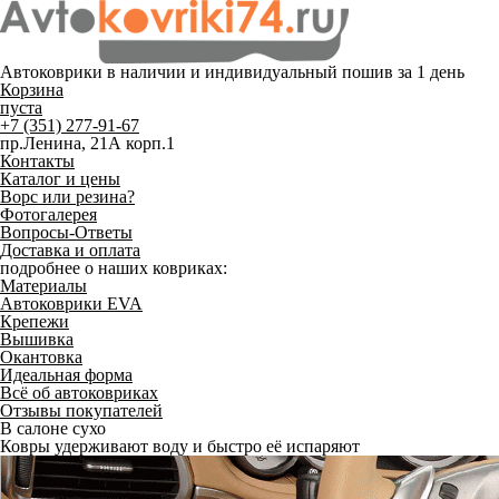
Автоковрики в наличии и
индивидуальный пошив
за 1 день
Корзина
пуста
+7 (351) 277-91-67
пр.Ленина, 21А корп.1
Контакты
Каталог и цены
Ворс или резина?
Фотогалерея
Вопросы-Ответы
Доставка и оплата
подробнее о наших ковриках:
Материалы
Автоковрики EVA
Крепежи
Вышивка
Окантовка
Идеальная форма
Всё об автоковриках
Отзывы покупателей
В салоне сухо
Ковры удерживают воду и быстро её испаряют