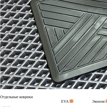
В корзину
Коврик переднего пассажира
1100
1800
В корзину
Два задних коврика
1400
2300
В корзину
Багажник
EVA
Эконом
Ковер
индивидуально 2050 руб/
индивидуал
багажника
кв.м.
кв.м.
В корзину
Вышивка
Примеры вышивки