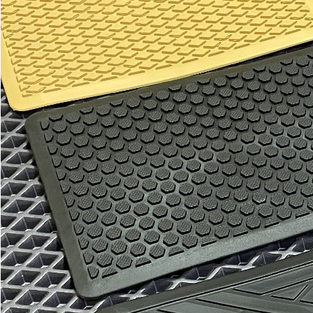
Отдельные коврики
EVA
Эконом
Два передних коврика
2100
3600
В корзину
Водительский коврик
1100
1800