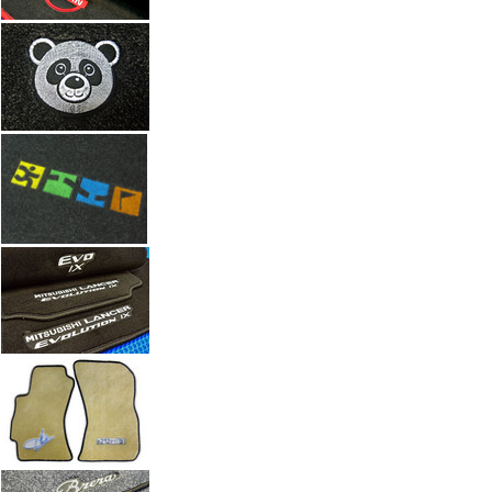
Автоковрики с вышивкой по индивидуальному заказу. Работы а
Введите размеры вышивки
Ч
Размер (см)
x
ш
Кол-во
М
Стоимость
2 100 руб.
Оформить заказ
+7(351) 277-91
Звоните:
купить коврик в машину.
Наши работы