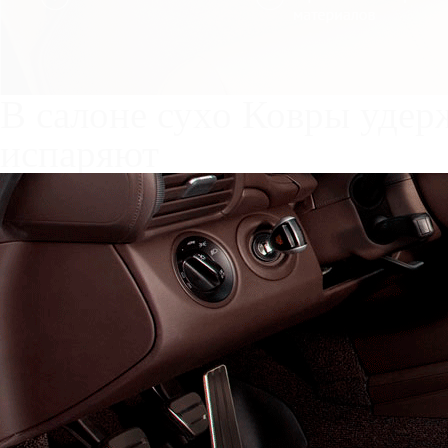
Служат до 10 лет
Только к
материалы
Каталог ковриков для авт
Partner
Автоковрики для ТагАЗ Ro
Салон
EVA
Эконом
Ста
4 коврика
2700
4500
660
В корзину
Фурнитура