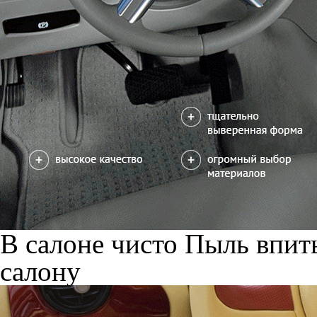
В салоне чисто
Пыль впиты
салону