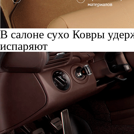
В салоне сухо
Ковры удерж
испаряют