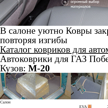
В салоне уютно
Ковры зак
повторяя изгибы
Каталог ковриков для авт
Автоковрики для ГАЗ Поб
Кузов:
М-20
Салон
EVA