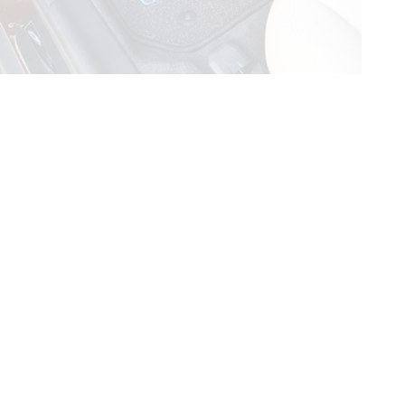
© ателье «Автоковрики 74»
корпус 1.