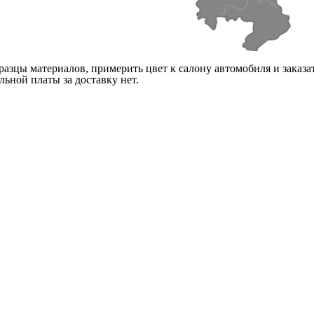
ые пункты Челябинской области:
Юг
Коркино
Еманжелинск
Зауральский
ный
Первомайский
П)
Красногорский
Южноуральск
Пласт
лей
Троицк