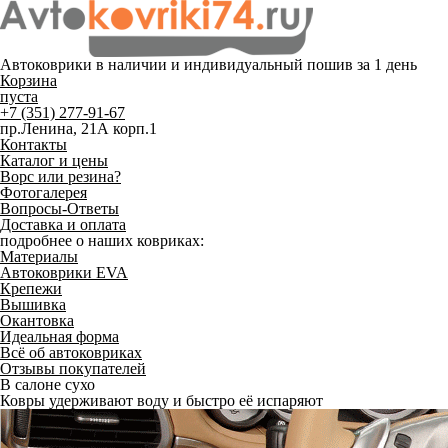
Автоковрики в наличии и
индивидуальный пошив
за 1 день
Корзина
пуста
+7 (351) 277-91-67
пр.Ленина, 21А корп.1
Контакты
Каталог и цены
Ворс или резина?
Фотогалерея
Вопросы-Ответы
Доставка и оплата
подробнее о наших ковриках:
Материалы
Автоковрики EVA
Крепежи
Вышивка
Окантовка
Идеальная форма
Всё об автоковриках
Отзывы покупателей
В салоне сухо
Ковры удерживают воду и быстро её испаряют