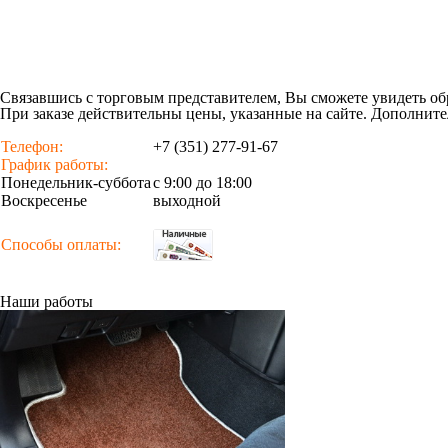
Только качественные российские материалы
Контакты
Челябинск
Наш представитель несколько раз в неделю проезжает населенн
Север
Аргаяш
Кыштым
Карабаш
пос. Новогор
Снежинск (К
Озерск (КП)
Касли
Верхний Уфа
Нязепетровск
Кунашак