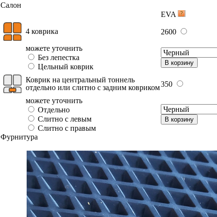
Салон
EVA
4 коврика
2600
можете уточнить
Без лепестка
В корзину
Цельный коврик
Коврик на центральный тоннель
350
отдельно или слитно с задним ковриком
можете уточнить
Отдельно
Слитно с левым
В корзину
Слитно с правым
Фурнитура