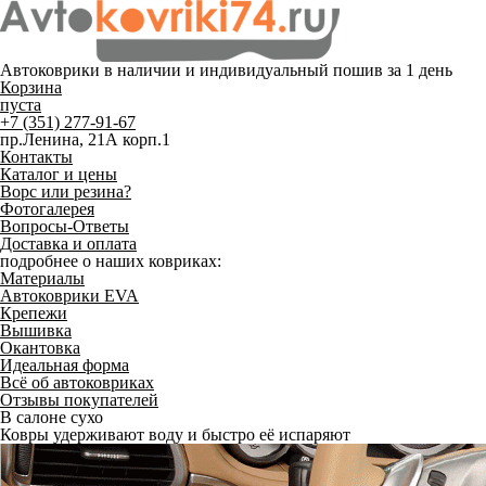
Автоковрики в наличии и
индивидуальный пошив
за 1 день
Корзина
пуста
+7 (351) 277-91-67
пр.Ленина, 21А корп.1
Контакты
Каталог и цены
Ворс или резина?
Фотогалерея
Вопросы-Ответы
Доставка и оплата
подробнее о наших ковриках:
Материалы
Автоковрики EVA
Крепежи
Вышивка
Окантовка
Идеальная форма
Всё об автоковриках
Отзывы покупателей
В салоне сухо
Ковры удерживают воду и быстро её испаряют