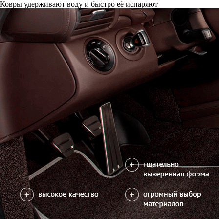
Ковры удерживают воду и быстро её испаряют