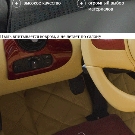
Пыль впитывается ковром, а не летает по салону