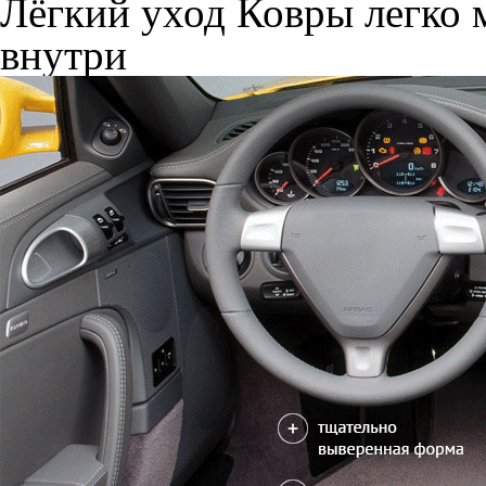
Лёгкий уход
Ковры легко м
внутри