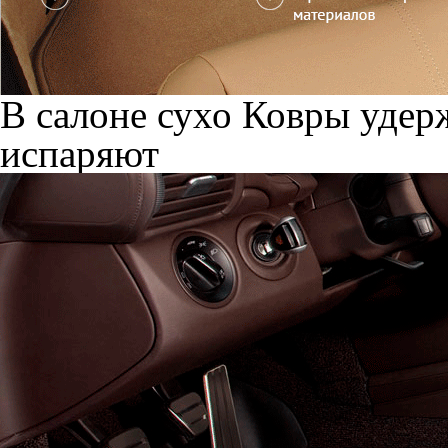
В салоне сухо
Ковры удерж
испаряют