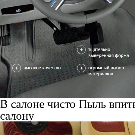
В салоне чисто
Пыль впиты
салону