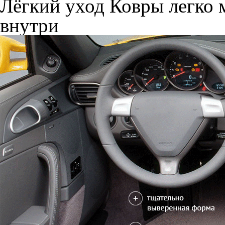
Лёгкий уход
Ковры легко м
внутри