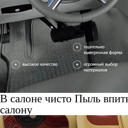
В салоне чисто
Пыль впиты
салону