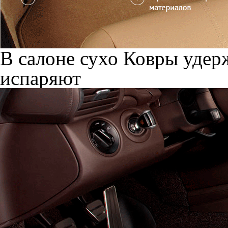
В салоне сухо
Ковры удерж
испаряют