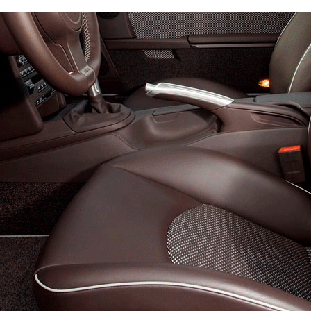
ндарт
Премиум
0
8200