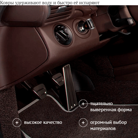
Только качественные российские материалы
Каталог ковриков для автомобилей
»
Volkswagen
»
Polo III
Автоковрики для Volkswagen Polo III 1994-2001
Поколение:
3 поколение и рестайлинг
Кузов:
Mk3
Салон
EVA
Эконом
Ста
4 коврика
2600
4300
630
В корзину
Фурнитура