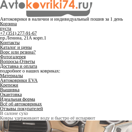
Автоковрики в наличии и
индивидуальный пошив
за 1 день
Корзина
пуста
+7 (351) 277-91-67
пр.Ленина, 21А корп.1
Контакты
Каталог и цены
Ворс или резина?
Фотогалерея
Вопросы-Ответы
Доставка и оплата
подробнее о наших ковриках:
Материалы
Автоковрики EVA
Крепежи
Вышивка
Окантовка
Идеальная форма
Всё об автоковриках
Отзывы покупателей
Служат до 10 лет
Только качественные российские материалы