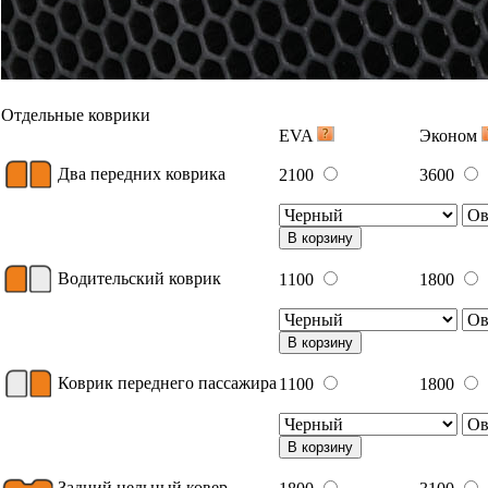
Ковер багажника
2050
3100
с органайзером под полом
В корзину
Ковер багажника
2450
3700
с низким полом, без органайзера
В корзину
Вышивка
Примеры вышивки