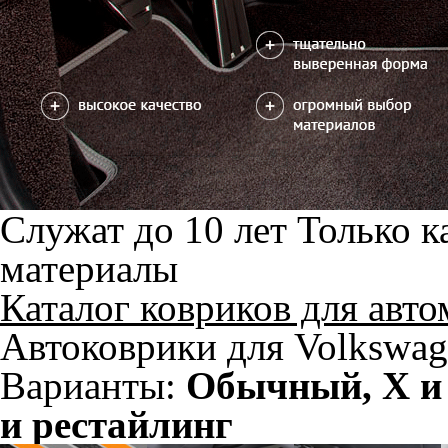
Салон
EVA
Эконом
Станд
3 ковра
3050
5100
7400
В корзину
Фурнитура