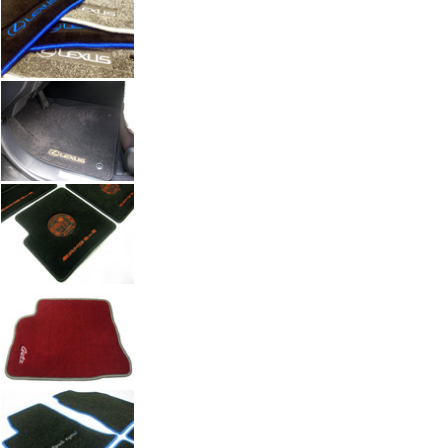
Автоковрики с вышивкой по индивидуальному заказу. Работы а
Введите размеры вышивки
Ч
Размер (см)
x
ш
Кол-во