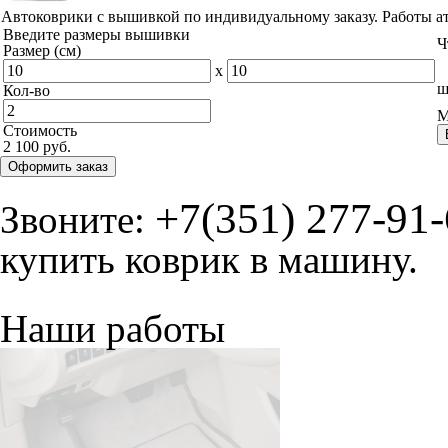
© ателье «Автоковрики 74»
корпус 1.