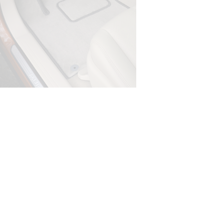
На нашем сайте в целях об
работоспособности собир
персональных данных, кот
браузером. Это, например, 
и т.д. Если Вы пользуетес
согласие на обработку эти
Положении по обработке 
+7 (351) 277 91 67