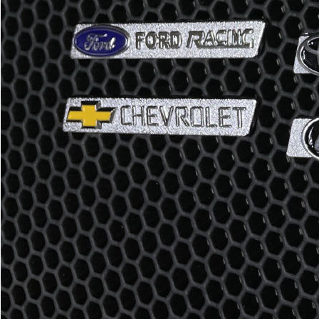
EVA
Эконом
Два передних коврика
2100
3600
В корзину
Водительский коврик
1100
1800
В корзину
Коврик переднего пассажира
1100
1800
В корзину
Задний цельный ковер
1800
3100
В корзину
Багажник
EVA
Экон