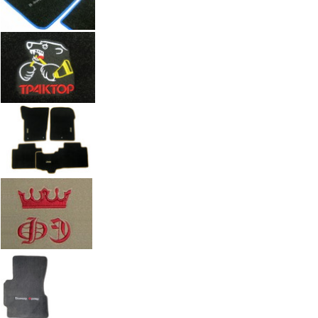
М
Стоимость
2 100 руб.
Оформить заказ
+7(351) 277-91
Звоните:
купить коврик в машину.
Наши работы