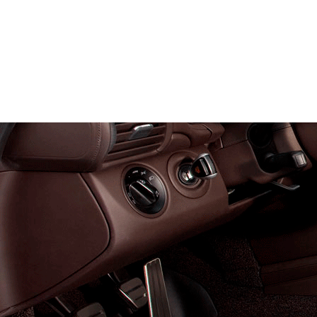
Служат до 10 лет
Только к
материалы
Каталог ковриков для авт
Автоковрики для Volkswage
Варианты:
Обычный, X и
и рестайлинг