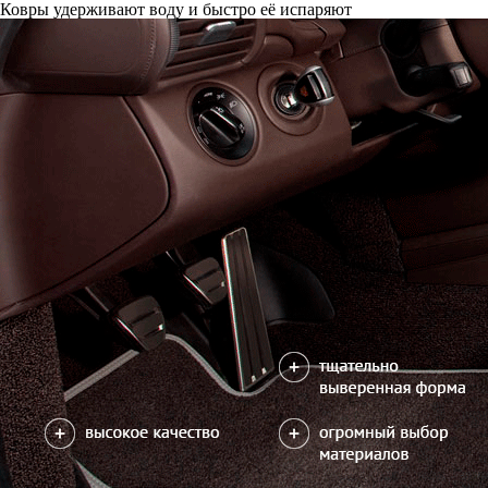
Ковры удерживают воду и быстро её испаряют