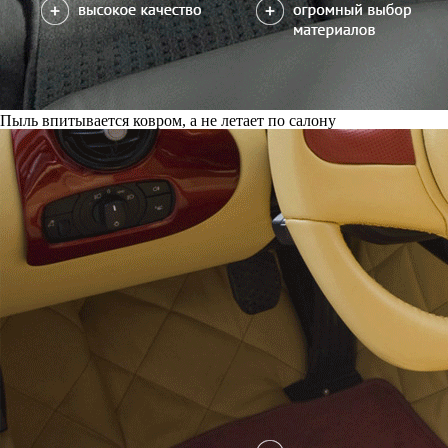
Пыль впитывается ковром, а не летает по салону