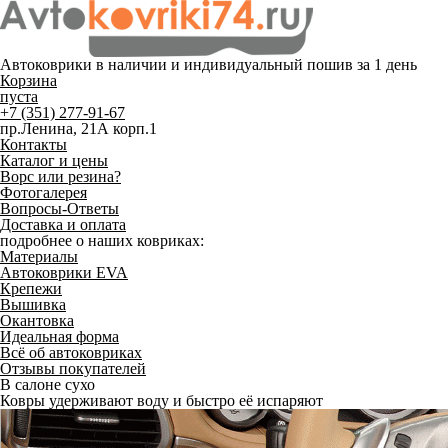
Автоковрики в наличии и
индивидуальный пошив
за 1 день
Корзина
пуста
+7 (351) 277-91-67
пр.Ленина, 21А корп.1
Контакты
Каталог и цены
Ворс или резина?
Фотогалерея
Вопросы-Ответы
Доставка и оплата
подробнее о наших ковриках:
Материалы
Автоковрики EVA
Крепежи
Вышивка
Окантовка
Идеальная форма
Всё об автоковриках
Отзывы покупателей
В салоне сухо
Ковры удерживают воду и быстро её испаряют