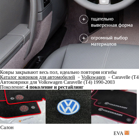
Ковры закрывают весь пол, идеально повторяя изгибы
Каталог ковриков для автомобилей
»
Volkswagen
»
Caravelle (T4
Автоковрики для Volkswagen Caravelle (T4) 1990-2003
Поколение:
4 поколение и рестайлинг
Салон
EVA