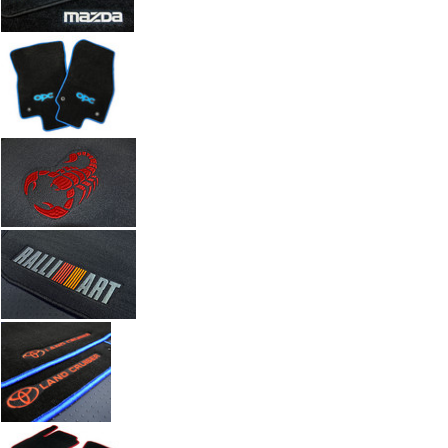
Автоковрики с вышивкой по индивидуальному заказу. Работы а
Введите размеры вышивки
Ч
Размер (см)
x
ш
Кол-во
М
Стоимость
2 100 руб.
Оформить заказ
+7(351) 277-91
Звоните:
купить коврик в машину.