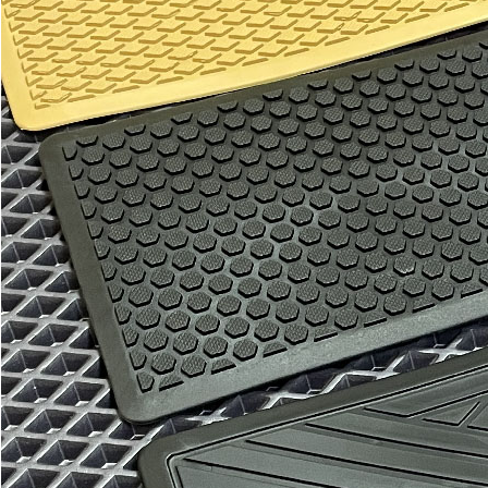
Отдельные коврики
EVA
Эконом
Водительский коврик
1100
1900
В корзину
Коврик переднего пассажира
1100
1900