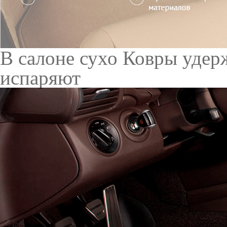
Служат до 10 лет
Только к
материалы
Каталог ковриков для авт
Автоковрики для Tata LPT
Салон
EVA
Эконом
Два передних коврика
2200
3700
В корзину
Фурнитура