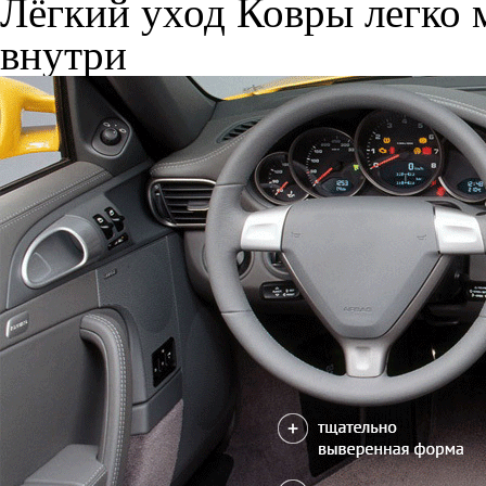
Лёгкий уход
Ковры легко м
внутри