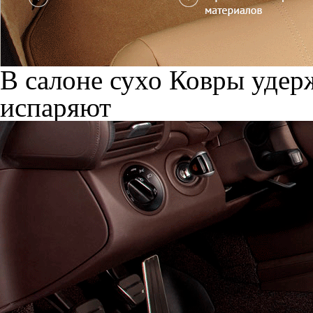
В салоне сухо
Ковры удерж
испаряют