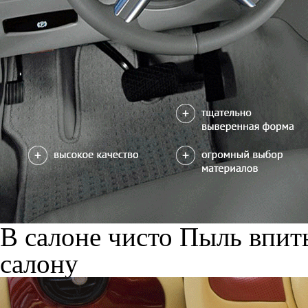
В салоне чисто
Пыль впиты
салону