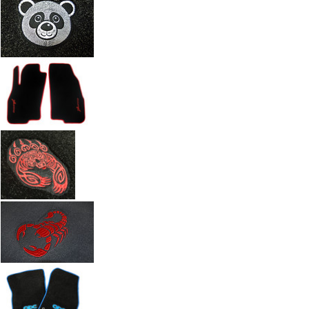
Автоковрики с вышивкой по индивидуальному заказу. Работы а
Введите размеры вышивки
Ч
Размер (см)
x
ш
Кол-во
М
Стоимость
2 100 руб.
Оформить заказ
+7(351) 277-91
Звоните:
купить коврик в машину.
Наши работы