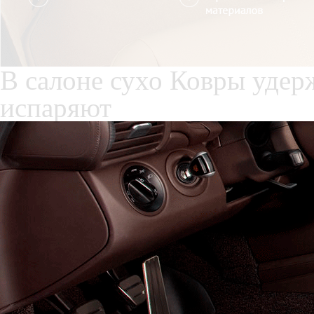
Служат до 10 лет
Только к
материалы
Каталог ковриков для авт
Автоковрики для SsangYon
Поколение:
2 поколение и
Водительский коврик на St
1) без лепестка, с открыт
ноги
2) с лепестком, закрываю