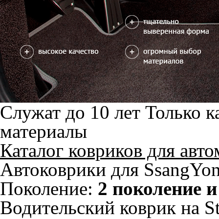
ноги
Салон
EVA
Эконом
Два передних коврика
2100
3600
можете уточнить
Без лепестка
В корзину
С лепестком
Ковер 2го ряда сидений
1700
2550
В корзину
Ковер 3го ряда сидений
2250
3400
В корзину
Фурнитура