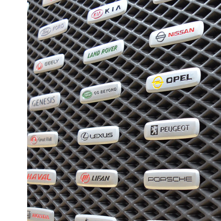
Водительский коврик
1100
1800
можете уточнить
Без лепестка
В корзину
С лепестком
Коврик переднего пассажира
1100
1800
В корзину
Багажник
EVA
Эконом
Ковер багажника
2350
3550
В корзину
Вышивка
Примеры вышивки