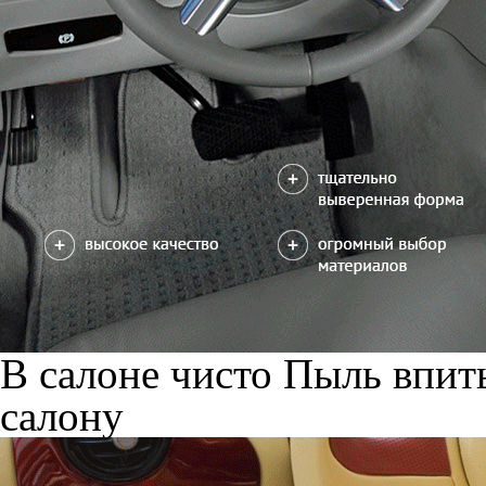
В салоне чисто
Пыль впиты
салону