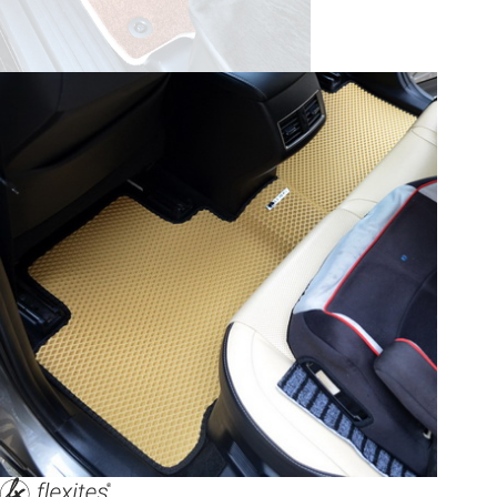
© ателье «Автоковрики 74»
корпус 1.
На нашем сайте в целях об
работоспособности собир
персональных данных, кот
браузером. Это, например, 
и т.д. Если Вы пользуетес
согласие на обработку эти