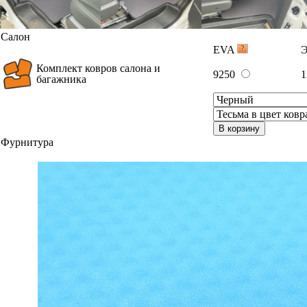
Салон
EVA
Комплект ковров салона и
9250
1
багажника
В корзину
Фурнитура