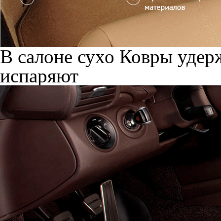
В салоне сухо
Ковры удерж
испаряют