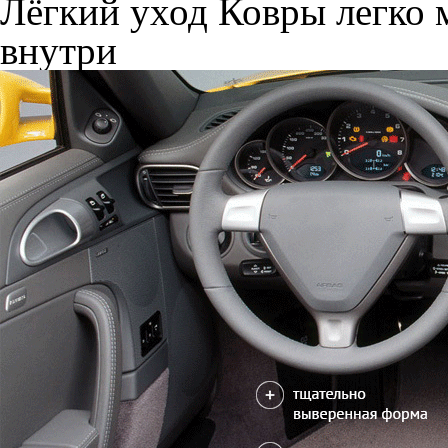
Лёгкий уход
Ковры легко м
внутри