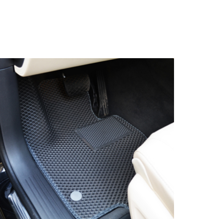
© ателье «Автоковрики 74»
корпус 1.
На нашем сайте в целях об
работоспособности собир
персональных данных, кот
браузером. Это, например, 
и т.д. Если Вы пользуетес
согласие на обработку эти
Положении по обработке 