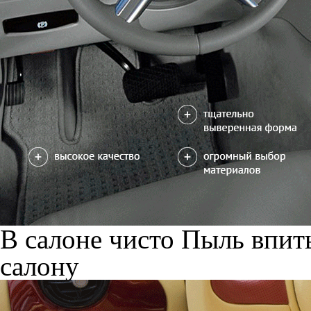
В салоне чисто
Пыль впиты
салону