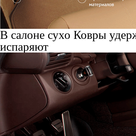
В салоне сухо
Ковры удерж
испаряют