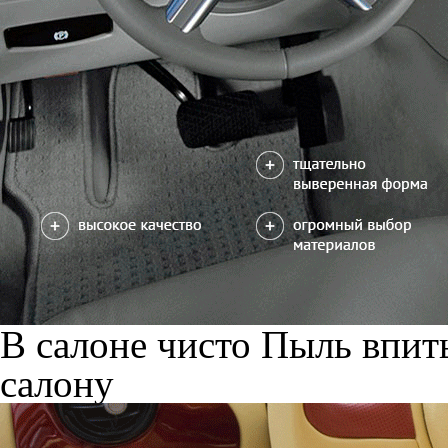
В салоне чисто
Пыль впиты
салону