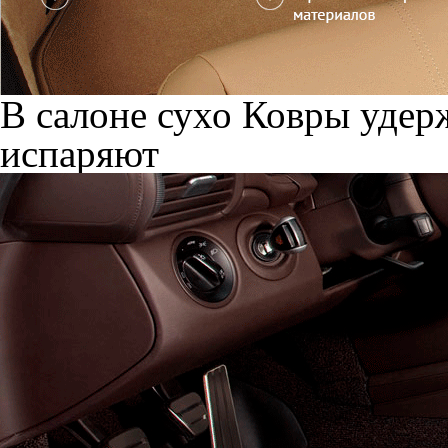
В салоне сухо
Ковры удерж
испаряют