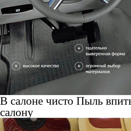
В салоне чисто
Пыль впиты
салону