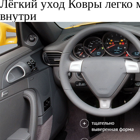
Лёгкий уход
Ковры легко м
внутри