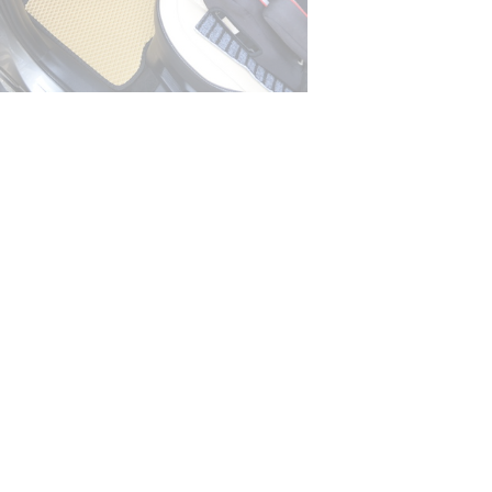
© ателье «Автоковрики 74»
корпус 1.