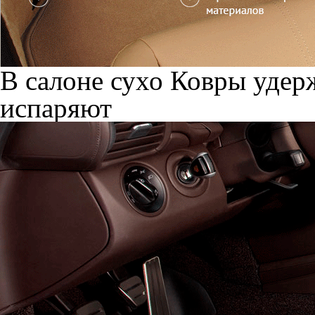
В салоне сухо
Ковры удерж
испаряют