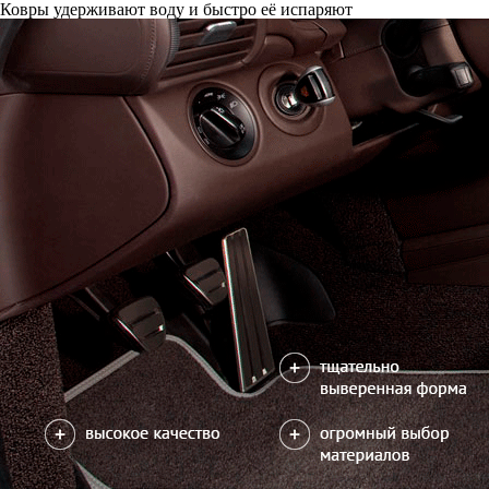
Ковры удерживают воду и быстро её испаряют