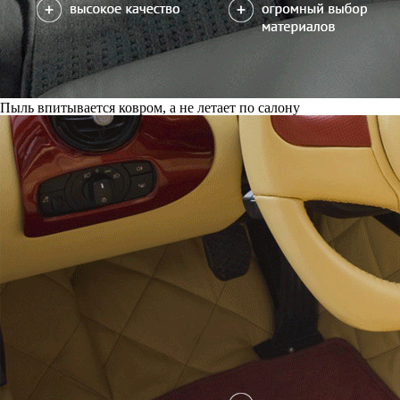
Пыль впитывается ковром, а не летает по салону