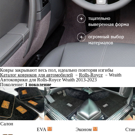
Ковры закрывают весь пол, идеально повторяя изгибы
Каталог ковриков для автомобилей
»
Rolls-Royce
»
Wraith
Автоковрики для Rolls-Royce Wraith 2013-2023
Поколение:
1 поколение
Салон
EVA
Эконом
Ста