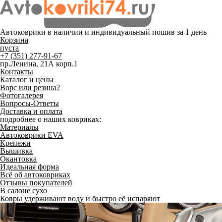
Автоковрики в наличии и
индивидуальный пошив
за 1 день
Корзина
пуста
+7 (351) 277-91-67
пр.Ленина, 21А корп.1
Контакты
Каталог и цены
Ворс или резина?
Фотогалерея
Вопросы-Ответы
Доставка и оплата
подробнее о наших ковриках:
Материалы
Автоковрики EVA
Крепежи
Вышивка
Окантовка
Идеальная форма
Всё об автоковриках
Отзывы покупателей
В салоне сухо
Ковры удерживают воду и быстро её испаряют