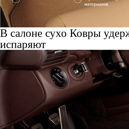
В салоне сухо
Ковры удерж
испаряют