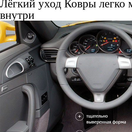
Лёгкий уход
Ковры легко м
внутри