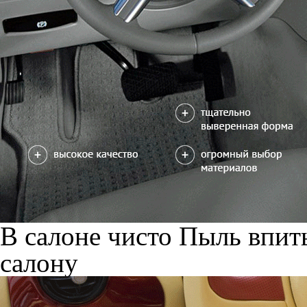
В салоне чисто
Пыль впиты
салону