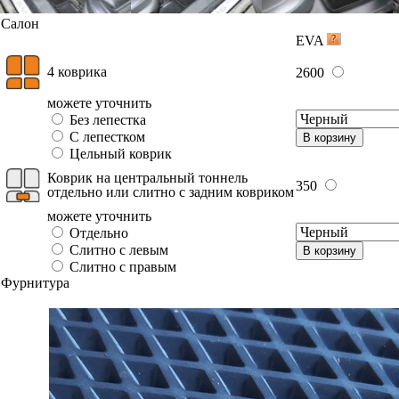
Салон
EVA
4 коврика
2600
можете уточнить
Без лепестка
С лепестком
В корзину
Цельный коврик
Коврик на центральный тоннель
350
отдельно или слитно с задним ковриком
можете уточнить
Отдельно
Слитно с левым
В корзину
Слитно с правым
Фурнитура