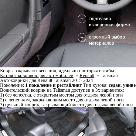
Ковры закрывают весь пол, идеально повторяя изгибы
Каталог ковриков для автомобилей
»
Renault
»
Talisman
Автоковрики для Renault Talisman 2015-2024
Поколение:
1 поколение и рестайлинг
Тип кузова:
седан, унив
Водительский коврик на Talisman доступен в 3х вариантах:
1) без лепестка, с открытым местом для отдыха левой ноги
2) с лепестком, закрывающим место для отдыха левой ноги
3) цельный коврик, закрывающий место для отдыха левой ноги