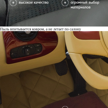
Пыль впитывается ковром, а не летает по салону