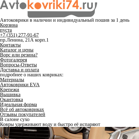
Автоковрики в наличии и
индивидуальный пошив
за 1 день
Корзина
пуста
+7 (351) 277-91-67
пр.Ленина, 21А корп.1
Контакты
Каталог и цены
Ворс или резина?
Фотогалерея
Вопросы-Ответы
Доставка и оплата
подробнее о наших ковриках:
Материалы
Автоковрики EVA
Крепежи
Вышивка
Окантовка
Идеальная форма
Всё об автоковриках
Отзывы покупателей
В салоне сухо
Ковры удерживают воду и быстро её испаряют