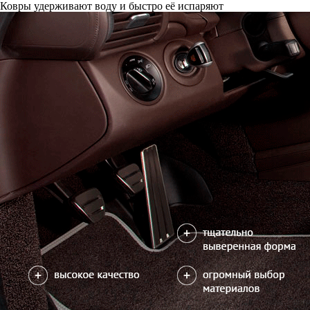
Ковры удерживают воду и быстро её испаряют