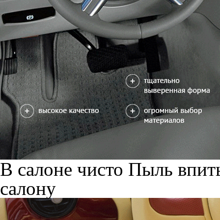
В салоне чисто
Пыль впиты
салону