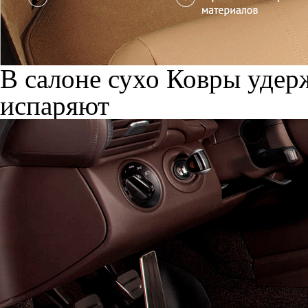
В салоне сухо
Ковры удерж
испаряют