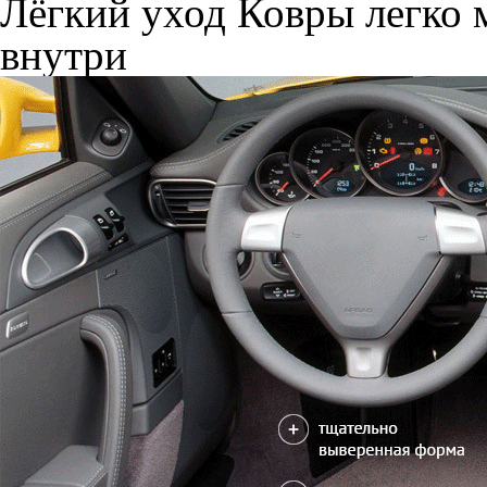
Лёгкий уход
Ковры легко м
внутри