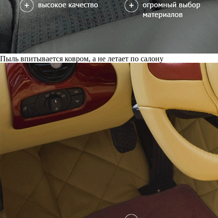
Пыль впитывается ковром, а не летает по салону