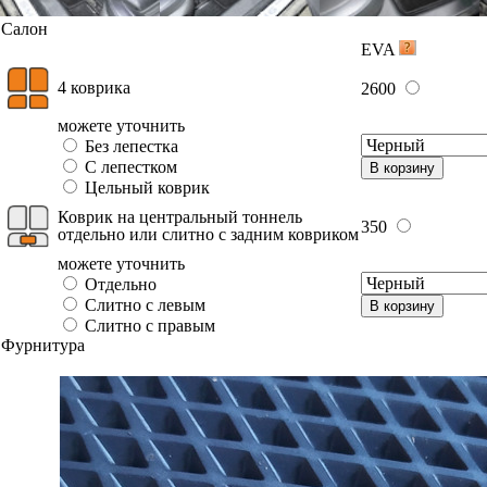
Салон
EVA
4 коврика
2600
можете уточнить
Без лепестка
С лепестком
В корзину
Цельный коврик
Коврик на центральный тоннель
350
отдельно или слитно с задним ковриком
можете уточнить
Отдельно
Слитно с левым
В корзину
Слитно с правым
Фурнитура