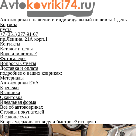
Автоковрики в наличии и
индивидуальный пошив
за 1 день
Корзина
пуста
+7 (351) 277-91-67
пр.Ленина, 21А корп.1
Контакты
Каталог и цены
Ворс или резина?
Фотогалерея
Вопросы-Ответы
Доставка и оплата
подробнее о наших ковриках:
Материалы
Автоковрики EVA
Крепежи
Вышивка
Окантовка
Идеальная форма
Всё об автоковриках
Отзывы покупателей
В салоне сухо
Ковры удерживают воду и быстро её испаряют