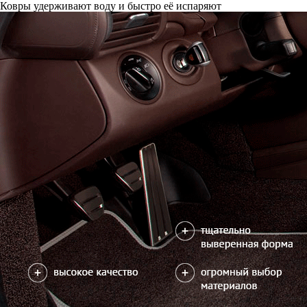
Ковры удерживают воду и быстро её испаряют