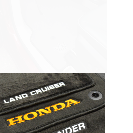
© ателье «Автоковрики 74»
корпус 1.
На нашем сайте в целях об
работоспособности собир
персональных данных, кот
браузером. Это, например, 