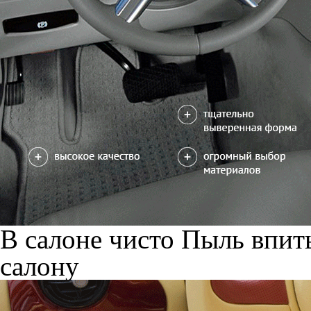
В салоне чисто
Пыль впиты
салону