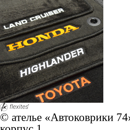
© ателье «Автоковрики 74»
корпус 1.
На нашем сайте в целях об
работоспособности собир
персональных данных, кот
браузером. Это, например, 
и т.д. Если Вы пользуетес
согласие на обработку эти
Положении по обработке 
+7 (351) 277 91 67