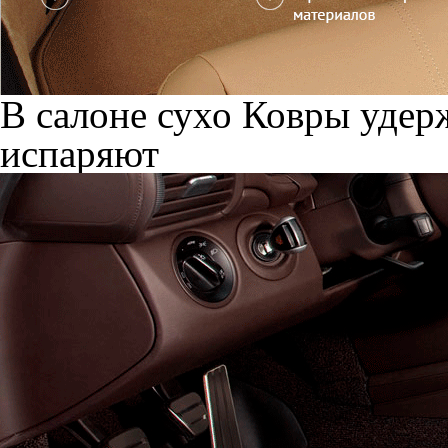
В салоне сухо
Ковры удерж
испаряют