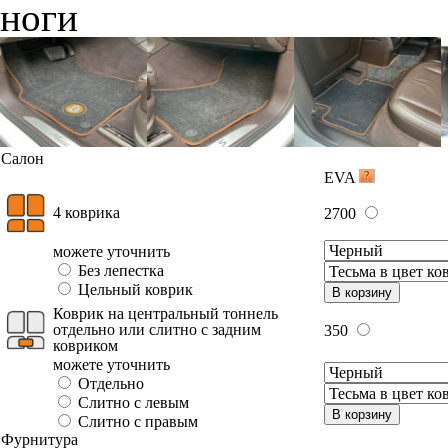
ноги
Салон
EVA
4 коврика
2700
можете уточнить
Без лепестка
Цельный коврик
В корзину
Коврик на центральный тоннель
отдельно или слитно с задним
350
ковриком
можете уточнить
Отдельно
Слитно с левым
В корзину
Слитно с правым
Фурнитура