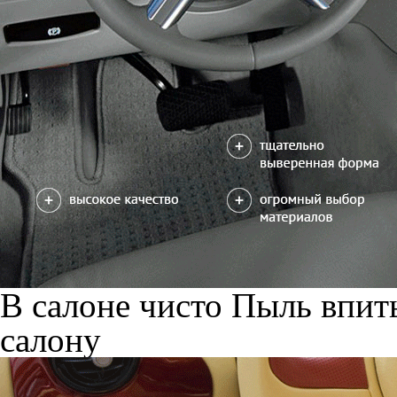
В салоне чисто
Пыль впиты
салону