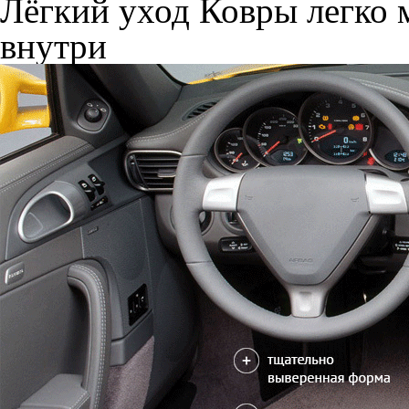
Лёгкий уход
Ковры легко м
внутри