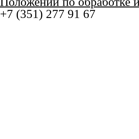
корпус 1.
На нашем сайте в целях об
работоспособности собир
персональных данных, кот
браузером. Это, например, 
и т.д. Если Вы пользуетес
согласие на обработку эти
Положении по обработке 
+7 (351) 277 91 67