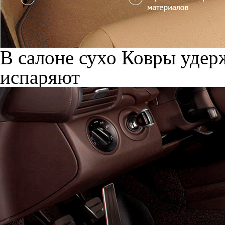
В салоне сухо
Ковры удерж
испаряют