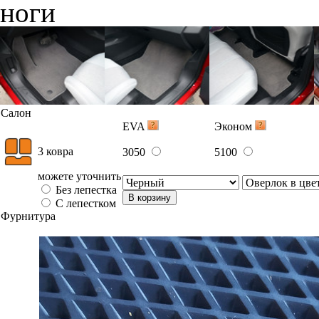
ноги
Салон
EVA
Эконом
3 ковра
3050
5100
можете уточнить
Без лепестка
В корзину
С лепестком
Фурнитура