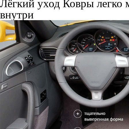
Лёгкий уход
Ковры легко м
внутри