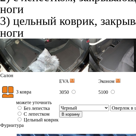
ноги
3) цельный коврик, закры
ноги
Салон
EVA
Эконом
3 ковра
3050
5100
можете уточнить
Без лепестка
С лепестком
В корзину
Цельный коврик
Фурнитура