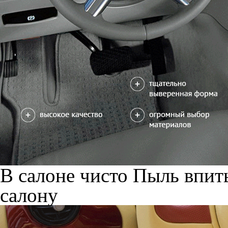
В салоне чисто
Пыль впиты
салону