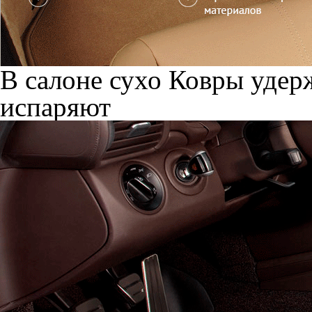
В салоне сухо
Ковры удерж
испаряют