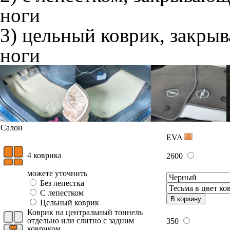
ноги
3) цельный коврик, закры
ноги
Салон
EVA
4 коврика
2600
можете уточнить
Без лепестка
С лепестком
В корзину
Цельный коврик
Коврик на центральный тоннель
отдельно или слитно с задним
350
ковриком