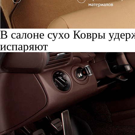
В салоне сухо
Ковры удерж
испаряют