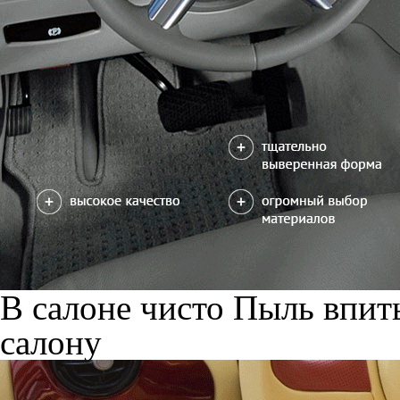
В салоне чисто
Пыль впиты
салону