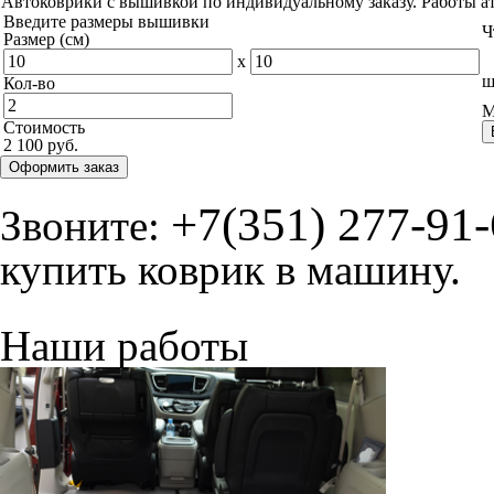
Автоковрики с вышивкой по индивидуальному заказу. Работы а
Введите размеры вышивки
Ч
Размер (см)
x
ш
Кол-во
М
Стоимость
2 100 руб.
Оформить заказ
+7(351) 277-91
Звоните:
купить коврик в машину.
Наши работы