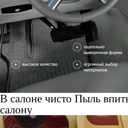
В салоне чисто
Пыль впиты
салону