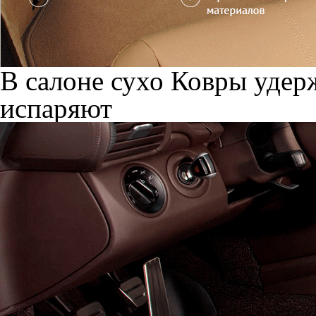
В салоне сухо
Ковры удерж
испаряют