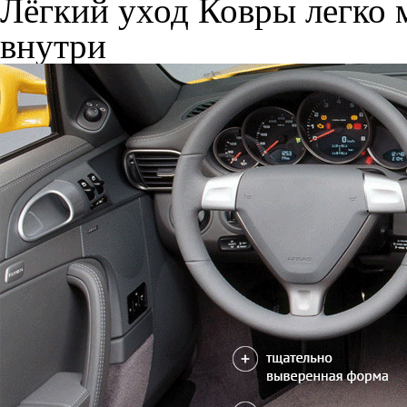
Лёгкий уход
Ковры легко м
внутри