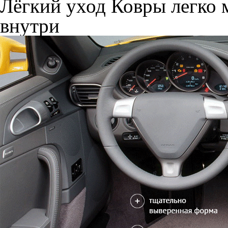
Лёгкий уход
Ковры легко м
внутри