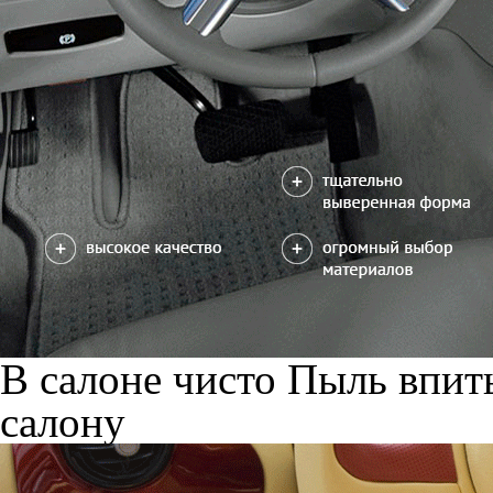
В салоне чисто
Пыль впиты
салону