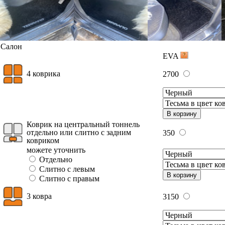
Салон
EVA
4 коврика
2700
В корзину
Коврик на центральный тоннель
отдельно или слитно с задним
350
ковриком
можете уточнить
Отдельно
Слитно с левым
В корзину
Слитно с правым
3 ковра
3150