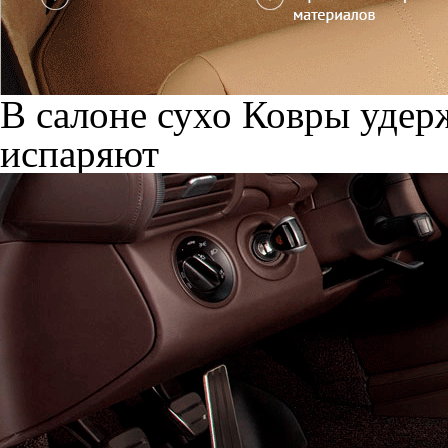
В салоне сухо
Ковры удерж
испаряют