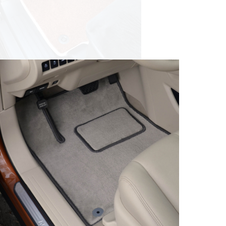
© ателье «Автоковрики 74»
корпус 1.
На нашем сайте в целях об
работоспособности собир
персональных данных, кот
браузером. Это, например, 