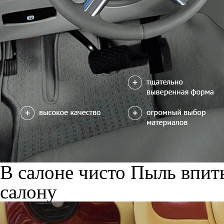
В салоне чисто
Пыль впиты
салону