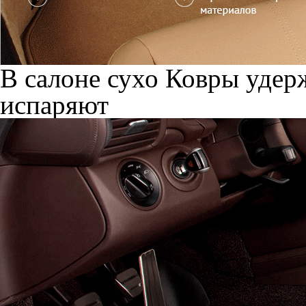
В салоне сухо
Ковры удерж
испаряют