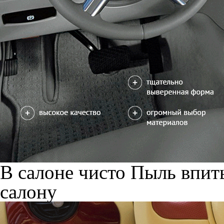
В салоне чисто
Пыль впиты
салону