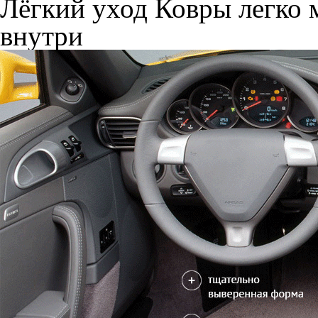
Лёгкий уход
Ковры легко м
внутри