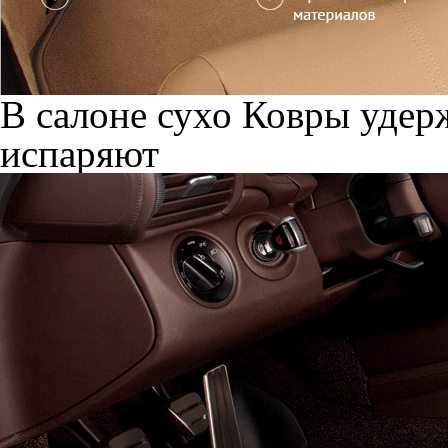
В салоне сухо
Ковры удерж
испаряют