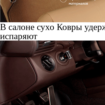
В салоне сухо
Ковры удерж
испаряют