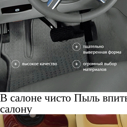
В салоне чисто
Пыль впиты
салону