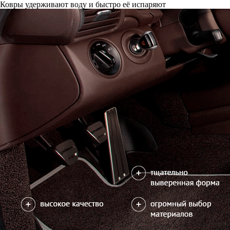
Ковры удерживают воду и быстро её испаряют