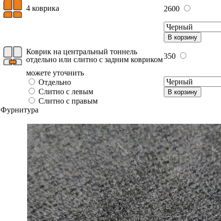
4 коврика
2600
В корзину
Коврик на центральный тоннель
350
отдельно или слитно с задним ковриком
можете уточнить
Отдельно
Слитно с левым
В корзину
Слитно с правым
Фурнитура