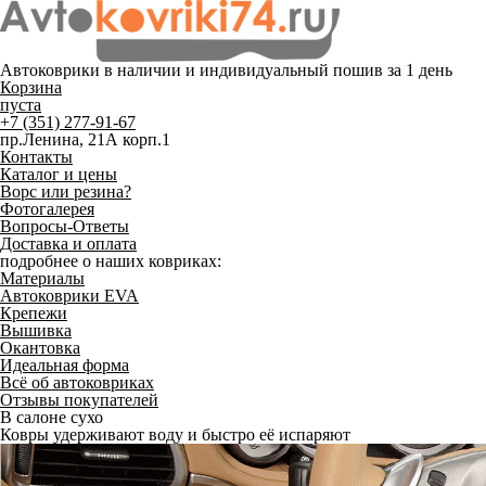
Автоковрики в наличии и
индивидуальный пошив
за 1 день
Корзина
пуста
+7 (351) 277-91-67
пр.Ленина, 21А корп.1
Контакты
Каталог и цены
Ворс или резина?
Фотогалерея
Вопросы-Ответы
Доставка и оплата
подробнее о наших ковриках:
Материалы
Автоковрики EVA
Крепежи
Вышивка
Окантовка
Идеальная форма
Всё об автоковриках
Отзывы покупателей
В салоне сухо
Ковры удерживают воду и быстро её испаряют