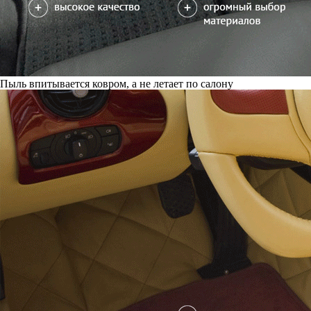
Пыль впитывается ковром, а не летает по салону