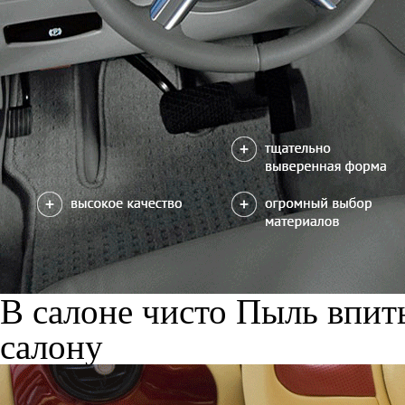
В салоне чисто
Пыль впиты
салону