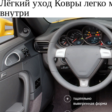
Лёгкий уход
Ковры легко м
внутри