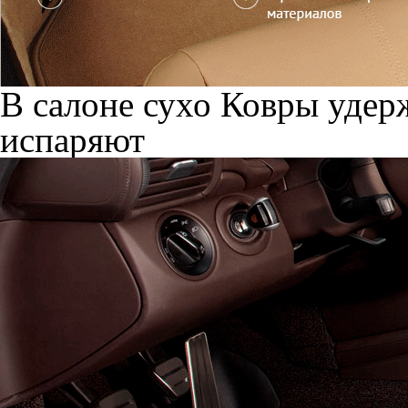
В салоне сухо
Ковры удерж
испаряют