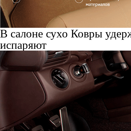
В салоне сухо
Ковры удерж
испаряют