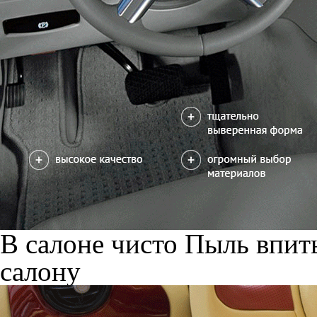
В салоне чисто
Пыль впиты
салону