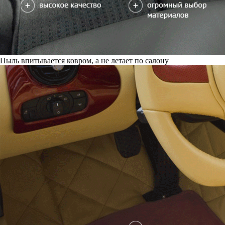
Пыль впитывается ковром, а не летает по салону