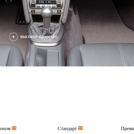
коном
Стандарт
Прем