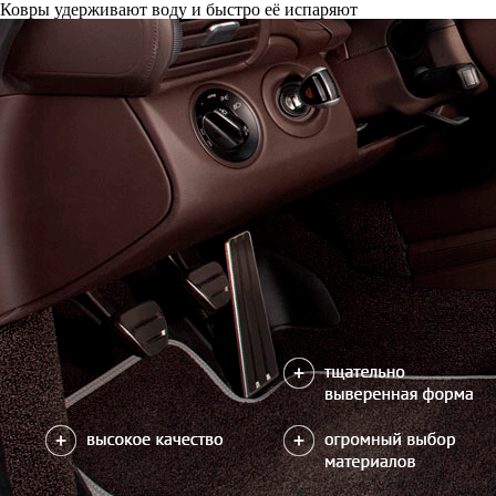
Ковры удерживают воду и быстро её испаряют