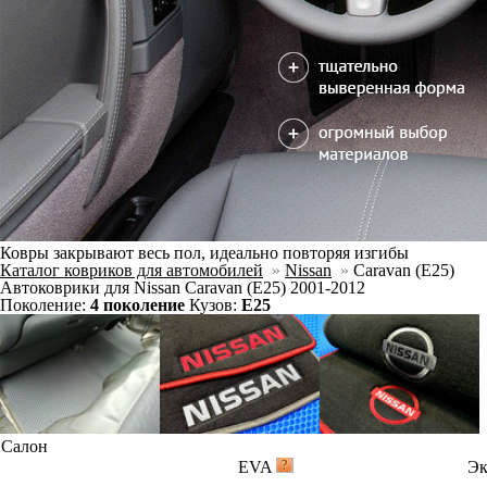
Ковры закрывают весь пол, идеально повторяя изгибы
Каталог ковриков для автомобилей
»
Nissan
»
Caravan (E25)
Автоковрики для Nissan Caravan (E25) 2001-2012
Поколение:
4 поколение
Кузов:
E25
Салон
EVA
Э