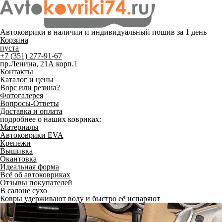
Автоковрики в наличии и
индивидуальный пошив
за 1 день
Корзина
пуста
+7 (351) 277-91-67
пр.Ленина, 21А корп.1
Контакты
Каталог и цены
Ворс или резина?
Фотогалерея
Вопросы-Ответы
Доставка и оплата
подробнее о наших ковриках:
Материалы
Автоковрики EVA
Крепежи
Вышивка
Окантовка
Идеальная форма
Всё об автоковриках
Отзывы покупателей
В салоне сухо
Ковры удерживают воду и быстро её испаряют