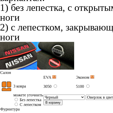
1) без лепестка, с открыт
ноги
2) с лепестком, закрываю
ноги
Салон
EVA
Эконом
3 ковра
3050
5100
можете уточнить
Без лепестка
В корзину
С лепестком
Фурнитура