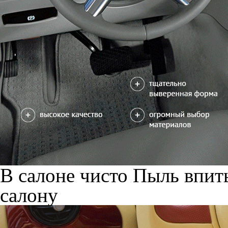
В салоне чисто
Пыль впиты
салону