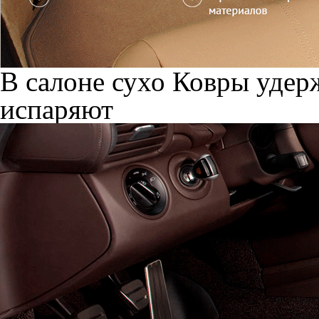
В салоне сухо
Ковры удерж
испаряют