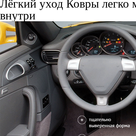
Лёгкий уход
Ковры легко м
внутри