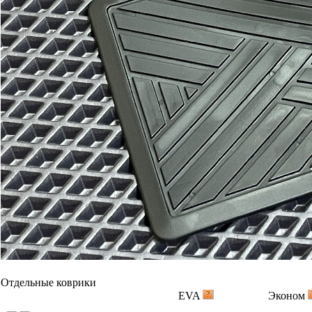
В корзину
Коврик переднего пассажира
1100
1800
В корзину
Задний цельный ковер
1800
3100
В корзину
Багажник
EVA
Эконом
Ковер
индивидуально 2050 руб/
индивидуал
багажника
кв.м.
кв.м.
В корзину
Вышивка
Примеры вышивки