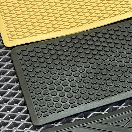
Отдельные коврики
EVA
Эконом
Два передних коврика
2100
3600
В корзину
Водительский коврик
1100
1800