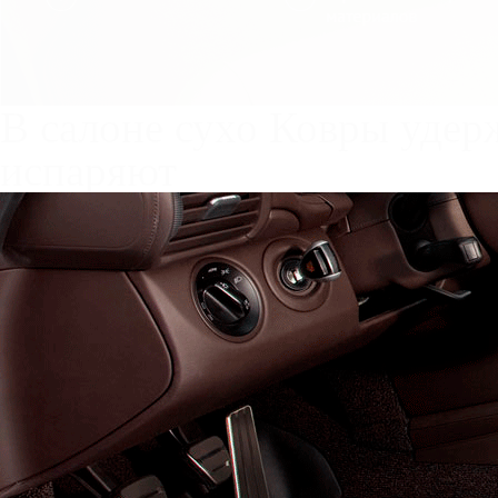
Служат до 10 лет
Только к
материалы
Каталог ковриков для авт
Автоковрики для NIO ES7 
Поколение:
1 поколение и
Салон
EVA
Эконом
Станд
3 ковра
3050
5100
7400
В корзину
Фурнитура