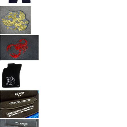
Автоковрики с вышивкой по индивидуальному заказу. Работы а
Введите размеры вышивки
Ч
Размер (см)
x
ш
Кол-во
М
Стоимость
2 100 руб.
Оформить заказ
+7(351) 277-91
Звоните:
купить коврик в машину.
Наши работы