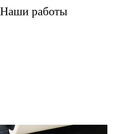
персональных данных, кот
браузером. Это, например, 
и т.д. Если Вы пользуетес
согласие на обработку эти
Положении по обработке 
+7 (351) 277 91 67