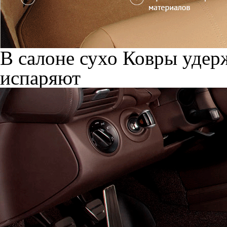
В салоне сухо
Ковры удерж
испаряют