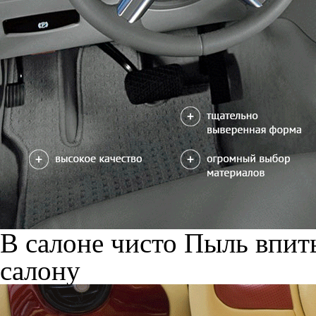
В салоне чисто
Пыль впиты
салону