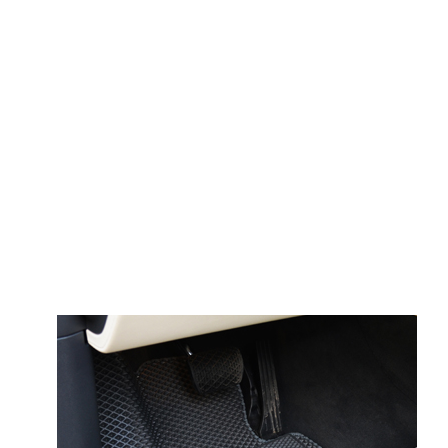
© ателье «Автоковрики 74»
корпус 1.
На нашем сайте в целях об
работоспособности собир
персональных данных, кот
браузером. Это, например, 
и т.д. Если Вы пользуетес
согласие на обработку эти
Положении по обработке 
+7 (351) 277 91 67