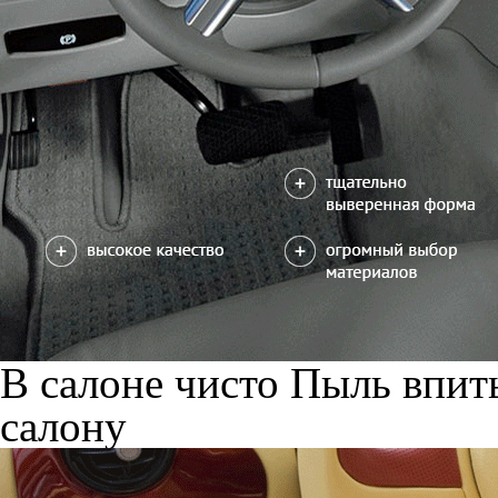
В салоне чисто
Пыль впиты
салону