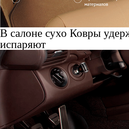
В салоне сухо
Ковры удерж
испаряют