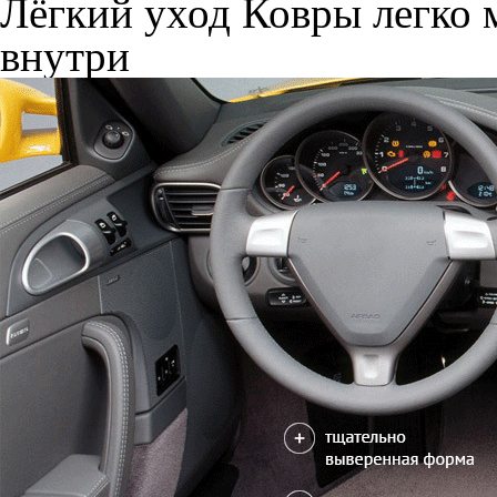
Лёгкий уход
Ковры легко м
внутри