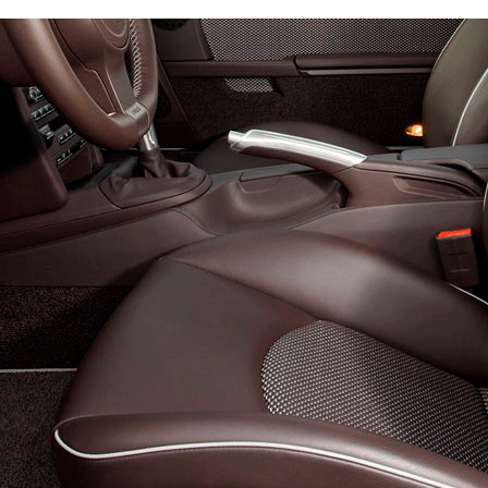
уль:
Правый
Эконом
Стандарт
Премиум
4300
6300
8200
600
800
900