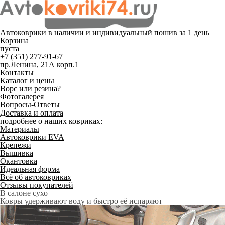
Автоковрики в наличии и
индивидуальный пошив
за 1 день
Корзина
пуста
+7 (351) 277-91-67
пр.Ленина, 21А корп.1
Контакты
Каталог и цены
Ворс или резина?
Фотогалерея
Вопросы-Ответы
Доставка и оплата
подробнее о наших ковриках:
Материалы
Автоковрики EVA
Крепежи
Вышивка
Окантовка
Идеальная форма
Всё об автоковриках
Отзывы покупателей
Служат до 10 лет
Только качественные российские материалы