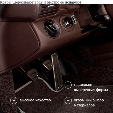
Только качественные российские материалы
Каталог ковриков для автомобилей
»
Mitsubishi
»
RVR III
Автоковрики для Mitsubishi RVR III 2010-2024
Поколение:
3 поколение и рестайлинги
Кузов:
GA3W, GA4W
Р
Водительский коврик на RVR III доступен в 3х вариантах:
1) без лепестка, с открытым местом для отдыха левой ноги
2) с лепестком, закрывающим место для отдыха левой ноги
3) цельный коврик, закрывающий место для отдыха левой ноги
Салон
EVA
4 коврика
2600
можете уточнить
Без лепестка
С лепестком
В корзину
Цельный коврик
Коврик на центральный тоннель
350
отдельно или слитно с задним ковриком