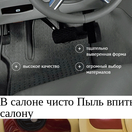
В салоне чисто
Пыль впиты
салону