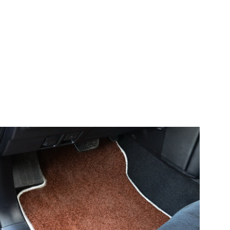
© ателье «Автоковрики 74»
корпус 1.
На нашем сайте в целях об
работоспособности собир
персональных данных, кот
браузером. Это, например, 
и т.д. Если Вы пользуетес