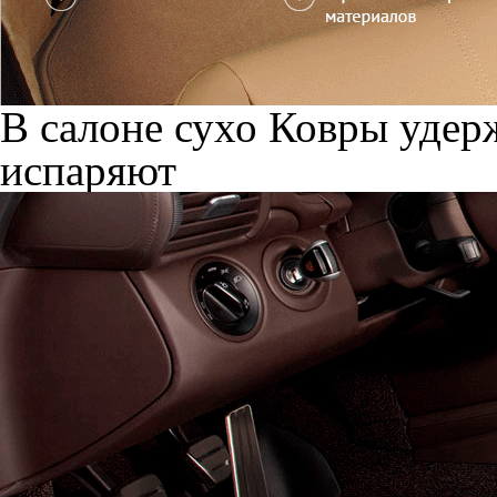
В салоне сухо
Ковры удерж
испаряют