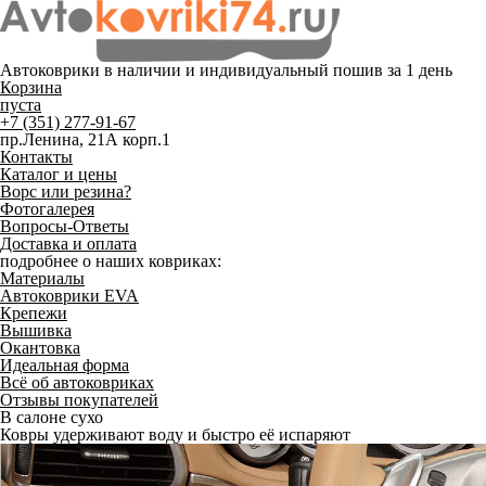
Автоковрики в наличии и
индивидуальный пошив
за 1 день
Корзина
пуста
+7 (351) 277-91-67
пр.Ленина, 21А корп.1
Контакты
Каталог и цены
Ворс или резина?
Фотогалерея
Вопросы-Ответы
Доставка и оплата
подробнее о наших ковриках:
Материалы
Автоковрики EVA
Крепежи
Вышивка
Окантовка
Идеальная форма
Всё об автоковриках
Отзывы покупателей
В салоне сухо
Ковры удерживают воду и быстро её испаряют