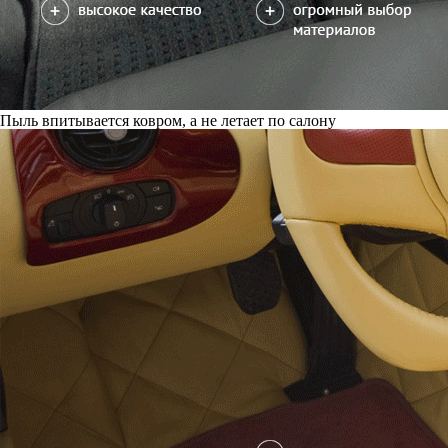
Пыль впитывается ковром, а не летает по салону