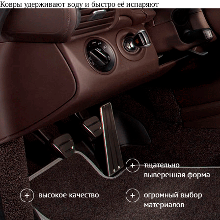
Ковры удерживают воду и быстро её испаряют