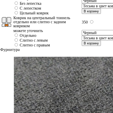
Без лепестка
С лепестком
В корзину
Цельный коврик
Коврик на центральный тоннель
отдельно или слитно с задним
350
ковриком
можете уточнить
Отдельно
Слитно с левым
В корзину
Слитно с правым
Фурнитура