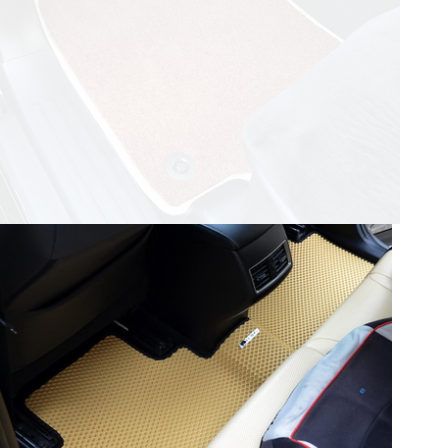
© ателье «Автоковрики 74»
корпус 1.
На нашем сайте в целях об
работоспособности собир
персональных данных, кот
браузером. Это, например, 
и т.д. Если Вы пользуетес