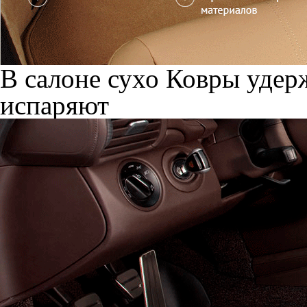
В салоне сухо
Ковры удерж
испаряют