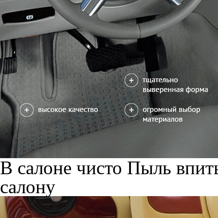
В салоне чисто
Пыль впиты
салону